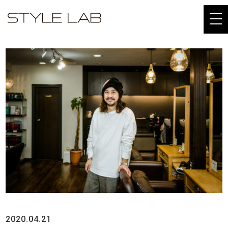
togg
navi
2020.04.21