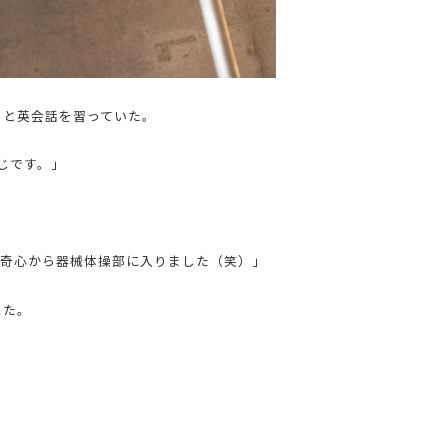
ノと英会話を習っていた。
じです。」
好奇心から器械体操部に入りました（笑）」
った。