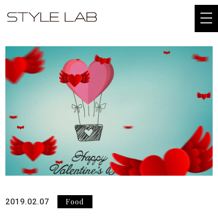
togg
navi
Food
2019.02.07