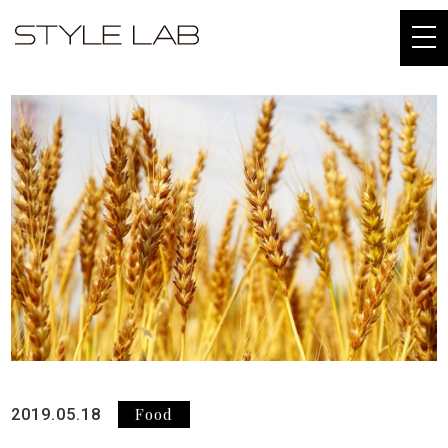
togg
navi
Food
2019.05.18