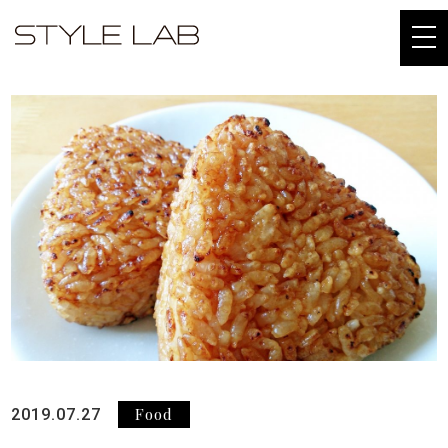
togg
navi
Food
2019.07.27