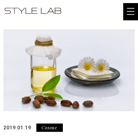
togg
navi
Cosme
2019.01.19