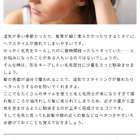
湿気が多い季節だったり、髪質が細く柔らかかったりするとすぐに
ヘアスタイルが崩れてしまいやすいです。
せっかく毛先をカールしたのに数時間経ったらヘタっていた……と
お悩みになったことがある人もいるのではないでしょうか。
そんな時は、形をキープしたい毛先部分に少量をさっと馴染ませま
しょう。
髪の表面が油分で覆われることで、湿気でスタイリングが崩れたり
ヘタったりするのを防いでくれますよ。
ここでもたくさんのオイルを使うと毛と毛同士が束になりすぎて濡
れ髪どころか油汚れした髪に見られてしまうため、必ず少量から空
気を含ませるように馴染まるのが上手く完成させるコツです。
そして毛先と言っても前髪や顔の近くの髪などはベタつきやすいた
め避けておくことも覚えておきましょう。