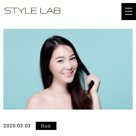
togg
navi
Hair
2020.03.03