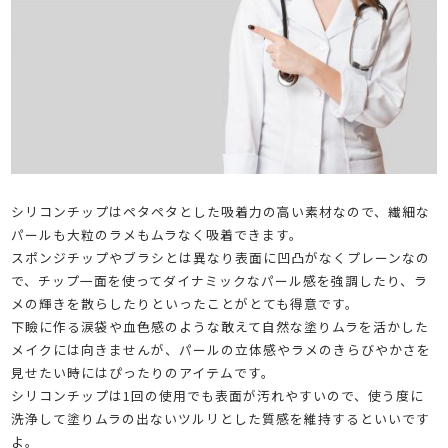
シリコンチップはペタペタとした吸着力の高い素材なので、繊細な
パールも大粒のラメもムラなく吸着できます。
スポンジチップやブラシとは異なり表面に凹凸がなくプレーンなの
で、チップ一面を使ってダイナミックなパール感を強調したり、ラ
メの輝きを散らしたりといったことがとても得意です。
下瞼に作る涙袋や血色感のような敢えて自然な塗りムラを活かした
メイクには向きませんが、パールの立体感やラメのきらびやかさを
見せたい時にはぴったりのアイテムです。
シリコンチップは1回の使用でも表面が汚れやすいので、使う度に
洗浄して塗りムラの出ないツルリとした質感を維持するといいです
よ。