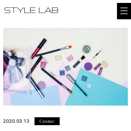
togg
navi
Cosme
2020.03.13