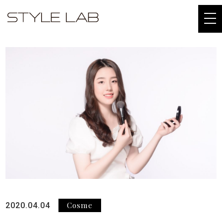
togg
navi
Cosme
2020.04.04