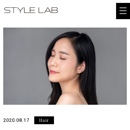
togg
navi
Hair
2020.08.17