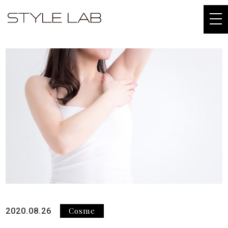
togg
navi
Cosme
2020.08.26