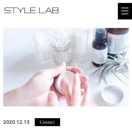
togg
navi
Cosme
2020.12.13