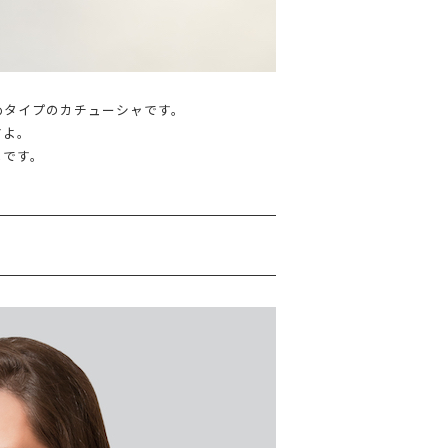
めタイプのカチューシャです。
すよ。
メです。