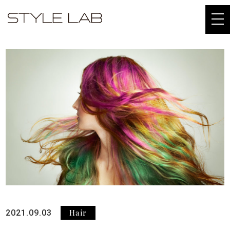
togg
navi
Hair
2021.09.03