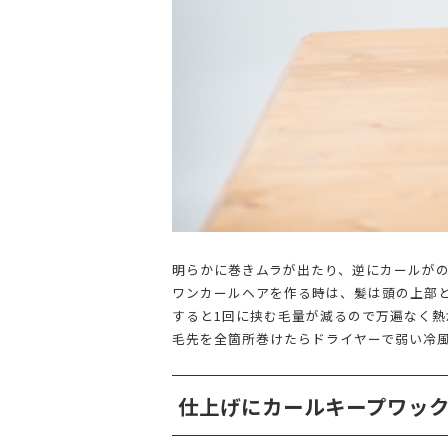
明らかに巻きムラが出たり、逆にカールが
ワンカールヘアを作る時は、髪は頭の上部
すると1回に挟む毛量が減るので万遍なく
毛先を全箇所巻けたらドライヤーで弱い冷
仕上げにカールキープワッ