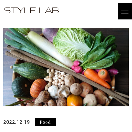
togg
navi
Food
2022.12.19