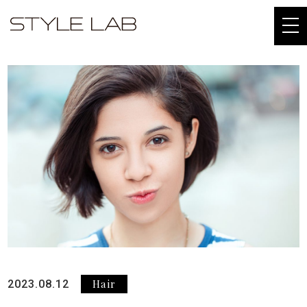
togg
navi
Hair
2023.08.12