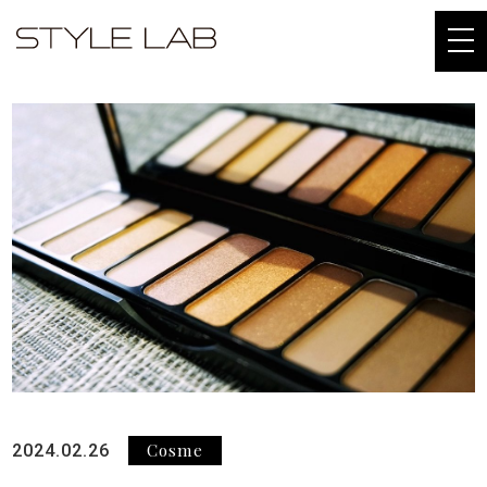
togg
navi
Cosme
2024.02.26