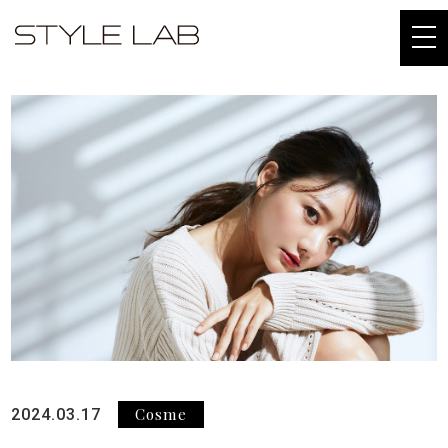
togg
navi
Cosme
2024.03.17