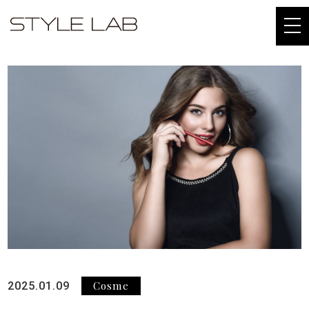
togg
navi
Cosme
2025.01.09