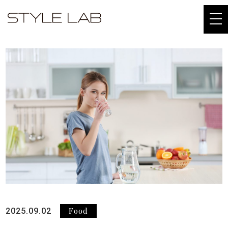
togg
navi
Food
2025.09.02