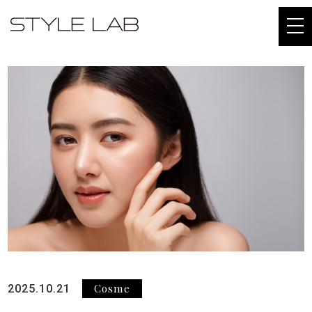
togg
navi
Cosme
2025.10.21