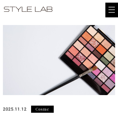
togg
navi
Cosme
2025.11.12