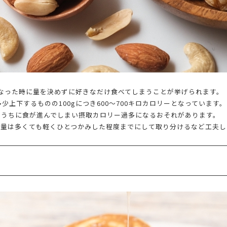
なった時に量を決めずに好きなだけ食べてしまうことが挙げられます。
上下するものの100gにつき600〜700キロカロリーとなっています。
ぬうちに食が進んでしまい摂取カロリー過多になるおそれがあります。
分量は多くても軽くひとつかみした程度までにして取り分けるなど工夫し