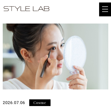
togg
navi
Cosme
2026.07.06