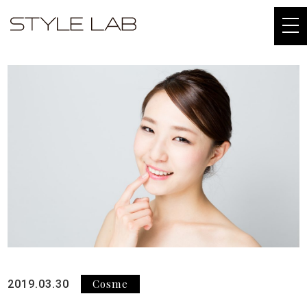
togg
navi
Cosme
2019.03.30