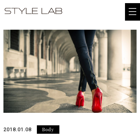
togg
navi
Body
2018.01.08