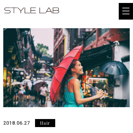
togg
navi
Hair
2018.06.27