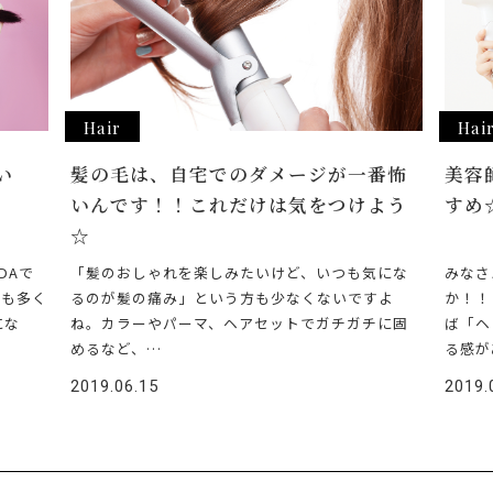
Hair
Hai
い
髪の毛は、自宅でのダメージが一番怖
美容
いんです！！これだけは気をつけよう
すめ
☆
DAで
「髪のおしゃれを楽しみたいけど、いつも気にな
みなさ
日も多く
るのが髪の痛み」という方も少なくないですよ
か！！
にな
ね。カラーやパーマ、ヘアセットでガチガチに固
ば「ヘ
めるなど、…
る感が
2019.06.15
2019.