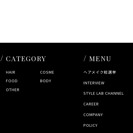
CATEGORY
MENU
HAIR
COSME
ヘアメイク総選挙
FOOD
BODY
INTERVIEW
OTHER
STYLE LAB CHANNEL
CAREER
COMPANY
POLICY