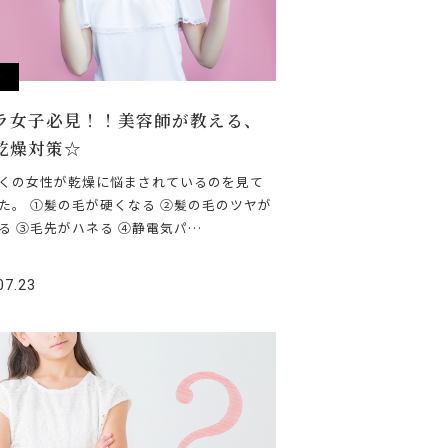
r
ラ女子必見！！美容師が教える、
乾燥対策☆
くの女性が乾燥に悩まされているのを見て
た。 ①髪の毛が硬くなる ②髪の毛のツヤが
る ③毛先がハネる ④静電気パ…
07.23