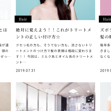
Hair
Hai
とは
絶対に覚えよう！！これがトリートメ
ズボ
ントの正しい付け方☆
髪の
長が違
クセっ毛の方も、そうでない方も、流さないトリ
毎年多
 頭の
ートメントのつけ方で髪の表情は格段に変わりま
きまし
、ぜっ…
す！！ 今回は、ミルク系とオイル系のトリートメ
なくな
ント…
2019.07.31
2019.