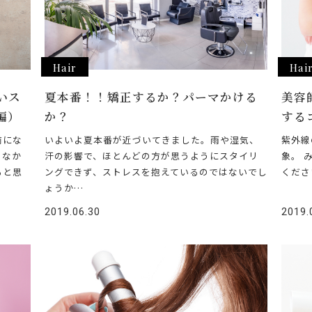
Hair
Hai
いス
夏本番！！矯正するか？パーマかける
美容
編）
か？
する
前にな
いよいよ夏本番が近づいてきました。雨や湿気、
紫外線
、なか
汗の影響で、ほとんどの方が思うようにスタイリ
象。 
ると思
ングできず、ストレスを抱えているのではないでし
くださ
ょうか…
2019.06.30
2019.