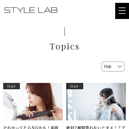
togg
navi
Topics
Hair
Hair
それやってたらNGかも！垢抜
絶対2種類買わないとダメ！？ア