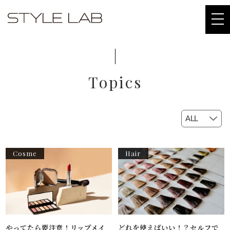
togg
navi
Topics
Cosme
Hair
やってたら要注意！リップメイ
どれを使えばいい！？セルフで